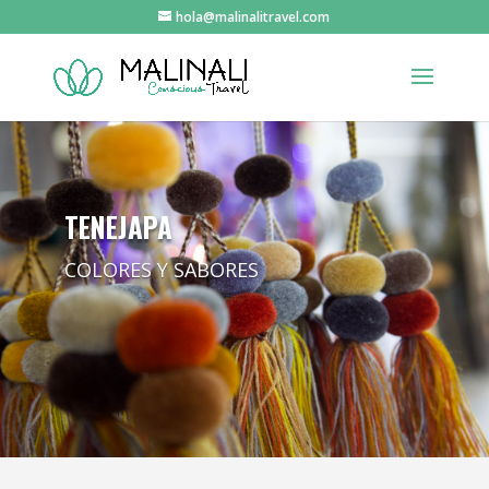
hola@malinalitravel.com
TENEJAPA
COLORES Y SABORES